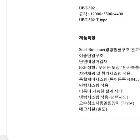
UBT-502
규격 : 12000×5500×4400
UBT-502 T type
제품특징
Steel-Structure(경량철골구조-
이중단열구조
난연내장마감재
FRP 성형 / 우레탄 도장 / 반사복
자연채광 및 환기시스템 적용
통합제어시스템 (특허등록 제04550
난방시스템 적용
이동이 가능한 설계 제작
냉방시스템 적용 (선택사양)
오수청소자동알림장치 (T type)
데크시설 (별도)