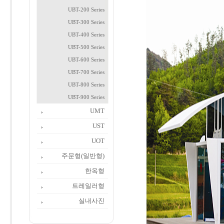
UBT-200 Series
UBT-300 Series
UBT-400 Series
UBT-500 Series
UBT-600 Series
UBT-700 Series
UBT-800 Series
UBT-900 Series
UMT
UST
UOT
주문형(일반형)
한옥형
트레일러형
실내사진